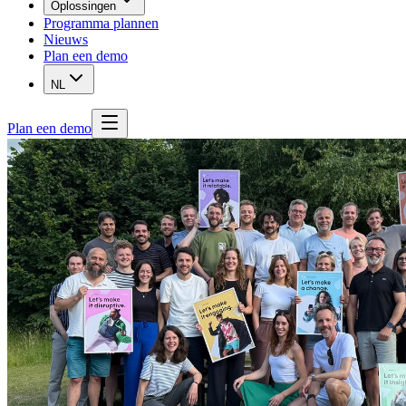
Oplossingen
Programma plannen
Nieuws
Plan een demo
NL
Plan een demo